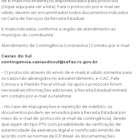
de e-mails nos endereços disponibilizados para protocolo
(clique aqui para ver a lista). Para o protocolo por e-mail ser
válido, devem ser encaminhados todos documentos indicados
na Carta de Serviços da Receita Estadual.
E-mails indicados, conforme a região de atendimento ao
município do contribuinte:
Atendimento de Contingência Coronavírus | Contato por e-mail
Caxias do Sul
contingencia.caxiasdosul@sefaz.rs.gov.br
– O protocolo através do envio de e-mails é válido somente para
os casos não abrangidos no autoatendimento, e-CAC, Fale
Conosco e Plantão Fiscal Virtual. Se após o protocolo forem
necessárias informações adicionais, a Receita Estadual entrará
em contato por e-mail ou telefone.
– No caso de impugnações e repetição de indébito, os
documentos podem ser enviados para a Receita Estadual por
meio do e-mail de protocolo (e-mail de contingência), desde
que sejam do tipo P7S com possibilidade de verificação de
autenticidade da assinatura digital e certificado emitido de
acordo com as normas da ICP Brasil. As documentações