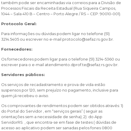
também pode ser encaminhadas via correios para a Divisão de
Processos Fiscais da Receita Estadual (Rua Siqueira Campos,
1044 – Sala 410 B – Centro – Porto Alegre / RS – CEP: 90010-001).
Protocolo Geral:
Para informações ou dúvidas podem ligar no telefone (51)
3214.5405 ou escrever no e-mail protocolo@sefaz.rs.gov.br.
Fornecedores:
Os fornecedores podem ligar para o telefone (51) 3214-5360 ou
escrever para o e-mail atendimento.dprof.te@sefaz.rs.gov.br.
Servidores públicos:
Os serviços de recadastramento e prova de vida estão
suspensos por 120, sem prejuízo no pagamento, inclusive para
quem já recebeu o aviso.
Os comprovantes de rendimentos podem ser obtidos através: 1)
do Portal do Servidor , em “serviços gerais” ( seguir as
orientações sem a necessidade de senha); 2) do App
ServidorRS , que encontra-se em fase de testes ( dúvidas de
acesso ao aplicativo podem ser sanadas pelos fones 0800