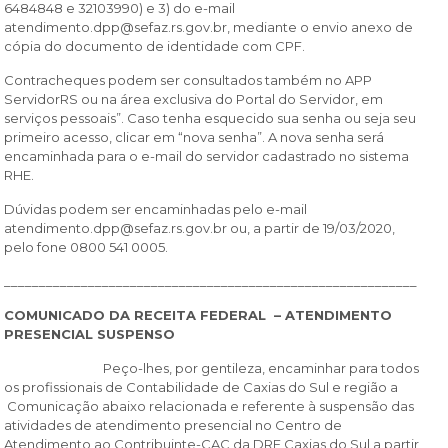
6484848 e 32103990) e 3) do e-mail
atendimento.dpp@sefaz.rs.gov.br, mediante o envio anexo de
cópia do documento de identidade com CPF.
Contracheques podem ser consultados também no APP
ServidorRS ou na área exclusiva do Portal do Servidor, em
serviços pessoais”. Caso tenha esquecido sua senha ou seja seu
primeiro acesso, clicar em “nova senha”. A nova senha será
encaminhada para o e-mail do servidor cadastrado no sistema
RHE.
Dúvidas podem ser encaminhadas pelo e-mail
atendimento.dpp@sefaz.rs.gov.br ou, a partir de 19/03/2020,
pelo fone 0800 541 0005.
___________________________________________________________
COMUNICADO DA RECEITA FEDERAL – ATENDIMENTO
PRESENCIAL SUSPENSO
Peço-lhes, por gentileza, encaminhar para todos
os profissionais de Contabilidade de Caxias do Sul e região a
Comunicação abaixo relacionada e referente à suspensão das
atividades de atendimento presencial no Centro de
Atendimento ao Contribuinte-CAC da DRF Caxias do Sul a partir