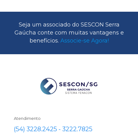
Seja um associado do SESCON Serra
Gaúcha conte com muitas vantagens e
benefícios.
Associe-se Agora!
Atendimento
(54) 3228.2425 - 3222.7825