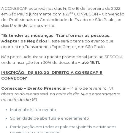
A CONESCAP ocorrerá nos dias 14, 15 e 16 de fevereiro de 2022
em São Paulo juntamente com a 27°ª CONVECON – Convenção
dos Profissionais da Contabilidade do Estado de São Paulo, no
dias 17 e 18 de forma on-line.
“Entender as mudanças. Transformar as pessoas.
Adaptar os Negócios”
, este será o tema do evento que
ocorrerá no Transamerica Expo Center, em São Paulo.
Não perca! Adquira seu pacote promocional junto ao SESCON,
onde a inscrição tem 30% de desconto
– até 15.11.
INSCRIÇÃO: R$ 910,00 DIREITO A CONESCAP E
CONVECON*
Conescap – Evento Presencial
– 14 a 16 de fevereiro:
( A
abertura do evento será na noite do dia 14 e o encerramento
na noite do dia 16)
Material e kit do evento​
Solenidade de abertura e encerramento
Participação em todas as palestras/painéis e atividades
previstas na programação​