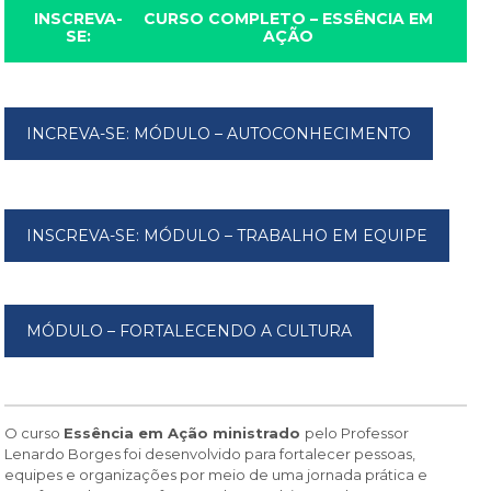
INSCREVA-
CURSO COMPLETO – ESSÊNCIA EM
SE:
AÇÃO
INCREVA-SE: MÓDULO – AUTOCONHECIMENTO
INSCREVA-SE: MÓDULO – TRABALHO EM EQUIPE
MÓDULO – FORTALECENDO A CULTURA
O curso
Essência em Ação ministrado
pelo Professor
Lenardo Borges foi desenvolvido para fortalecer pessoas,
equipes e organizações por meio de uma jornada prática e