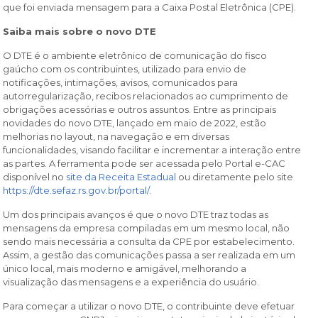
que foi enviada mensagem para a Caixa Postal Eletrônica (CPE).
Saiba mais sobre o novo DTE
O DTE é o ambiente eletrônico de comunicação do fisco
gaúcho com os contribuintes, utilizado para envio de
notificações, intimações, avisos, comunicados para
autorregularização, recibos relacionados ao cumprimento de
obrigações acessórias e outros assuntos. Entre as principais
novidades do novo DTE, lançado em maio de 2022, estão
melhorias no layout, na navegação e em diversas
funcionalidades, visando facilitar e incrementar a interação entre
as partes. A ferramenta pode ser acessada pelo Portal e-CAC
disponível no
site da Receita Estadual
ou diretamente pelo site
https://dte.sefaz.rs.gov.br/portal/
.
Um dos principais avanços é que o novo DTE traz todas as
mensagens da empresa compiladas em um mesmo local, não
sendo mais necessária a consulta da CPE por estabelecimento.
Assim, a gestão das comunicações passa a ser realizada em um
único local, mais moderno e amigável, melhorando a
visualização das mensagens e a experiência do usuário.
Para começar a utilizar o novo DTE, o contribuinte deve efetuar