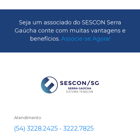
Seja um associado do SESCON Serra
Gaúcha conte com muitas vantagens e
benefícios.
Associe-se Agora!
Atendimento
(54) 3228.2425 - 3222.7825